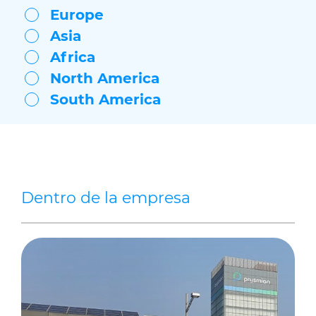
Willimantic
Europe
Bridgewater
Asia
Lexington
Bishopstoke (UK Headquarters)
Africa
North America
South America
Dentro de la empresa