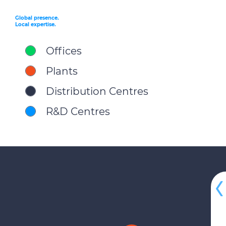
Global presence.
Local expertise.
Offices
Plants
Distribution Centres
R&D Centres
R&D Centre
Liverpool
Sorocaba (Eden)