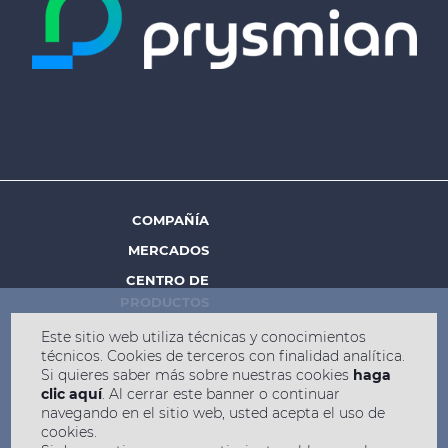
COMPAÑÍA
Footer
MERCADOS
menu
CENTRO DE
-
PRODUCTOS
Prysmian
SHARE PRICE €
-
PERSONAS Y
Este sitio web utiliza técnicas y conocimientos
PRYSMIAN.MILANO,
CARRERAS
técnicos. Cookies de terceros con finalidad analítica.
Si quieres saber más sobre nuestras cookies
haga
INSIGHT
clic aquí
. Al cerrar este banner o continuar
navegando en el sitio web, usted acepta el uso de
INTEGRATED
cookies.
MANAGEMENT POLICY