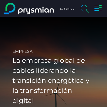
prysm
ES
EN-US
prysmian.skip_to_main_content
chevron_right
Compañía
Buscar
Folletos
Catálogo Digital
EMPRESA
La empresa global de
Fichas Técnicas
cables liderando la
Certificados
transición energética y
Mercados
la transformación
digital
Personas y Carreras